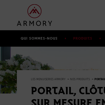
Passer
Passer
à
au
la
contenu
navigation
principal
principale
QUI SOMMES-NOUS
PRODUITS
LES MENUISERIES ARMORY
NOS PRODUITS
PORTAI
PORTAIL, CLÔT
SUR MESURE E