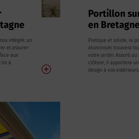
r
Portillon s
etagne
en Bretagn
nox intégré: un
Pratique et solide, le p
rer et assurer
aluminium trouvera to
 face aux
votre jardin. Assorti au 
cile à
clôture, il apportera u
design à vos extérieurs