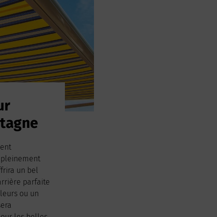
ur
etagne
ment
r pleinement
ffrira un bel
rrière parfaite
aleurs ou un
sera
our les belles