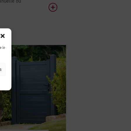
anuelle ou
e le
s