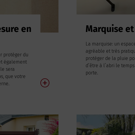
esure en
Marquise et
La marquise: un espace
agréable et très prati
r protéger du
protéger de la pluie p
met également
d’être à l’abri le temps
lle sera
porte.
ps, que votre
erne.