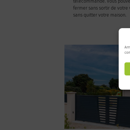
télécommande. Vous pouvez 
fermer sans sortir de votre 
sans quitter votre maison.
Arm
con