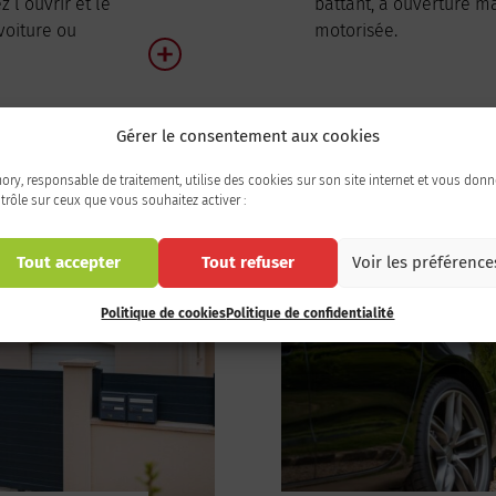
l’ouvrir et le
battant, à ouverture m
voiture ou
motorisée.
Gérer le consentement aux cookies
ory, responsable de traitement, utilise des cookies sur son site internet et vous donn
trôle sur ceux que vous souhaitez activer :
Tout accepter
Tout refuser
Voir les préférence
Politique de cookies
Politique de confidentialité