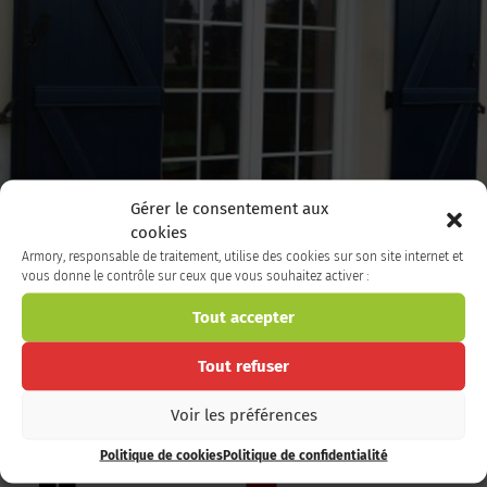
Gérer le consentement aux
cookies
Porte-fenêtre
Armory, responsable de traitement, utilise des cookies sur son site internet et
vous donne le contrôle sur ceux que vous souhaitez activer :
Porte-fenêtre à vantaux, à soufflet, cintrée, ou
encore baie coulissante en aluminium. Avec ou sa...
Tout accepter
Tout refuser
Voir les préférences
Proximité
Savoir-faire
Politique de cookies
Politique de confidentialité