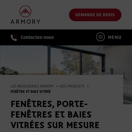
Passer
au
DEMANDE DE DEVIS
contenu
principal
Contactez-nous
MENU
LES MENUISERIES ARMORY
NOS PRODUITS
FENÊTRE ET BAIE VITRÉE
FENÊTRES, PORTE-
FENÊTRES ET BAIES
VITRÉES SUR MESURE