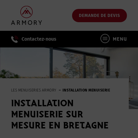
Passer
au
DEMANDE DE DEVIS
contenu
principal
Contactez-nous
MENU
LES MENUISERIES ARMORY
INSTALLATION MENUISERIE
INSTALLATION
MENUISERIE SUR
MESURE EN BRETAGNE