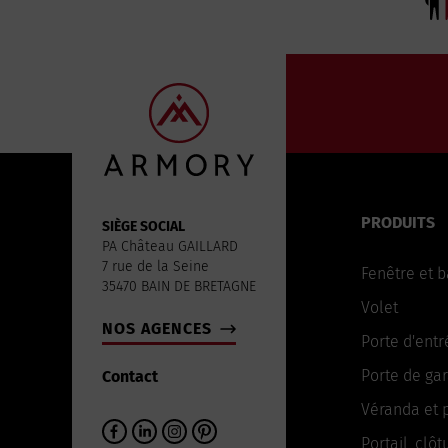
PRODUITS
SIÈGE SOCIAL
PA Château GAILLARD
7 rue de la Seine
Fenêtre et b
35470 BAIN DE BRETAGNE
Volet
NOS AGENCES
Porte d'entr
Porte de ga
Contact
Véranda et 
Portail, clôt