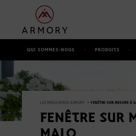
Passer
Passer
à
au
la
contenu
navigation
principal
principale
QUI SOMMES-NOUS
PRODUITS
LES MENUISERIES ARMORY
FENÊTRE SUR MESURE À S
FENÊTRE SUR M
MALO