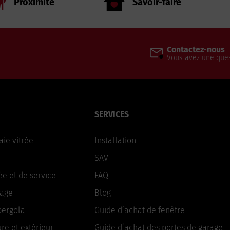
Proximité
Savoir-faire
Contactez-nous
Vous avez une ques
SERVICES
aie vitrée
Installation
SAV
ée et de service
FAQ
rage
Blog
pergola
Guide d’achat de fenêtre
ure et extérieur
Guide d’achat des portes de garage