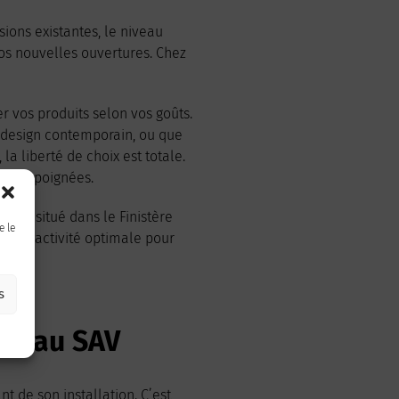
ions existantes, le niveau
vos nouvelles ouvertures. Chez
r vos produits selon vos goûts.
 design contemporain, ou que
la liberté de choix est totale.
et de poignées.
tion situé dans le Finistère
e le
une réactivité optimale pour
s
res au SAV
t de son installation. C’est