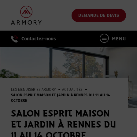
Passer
au
DEMANDE DE DEVIS
contenu
principal
Contactez-nous
MENU
LES MENUISERIES ARMORY
ACTUALITÉS
SALON ESPRIT MAISON ET JARDIN À RENNES DU 11 AU 14
OCTOBRE
SALON ESPRIT MAISON
ET JARDIN À RENNES DU
11 AU 14 OCTOBRE